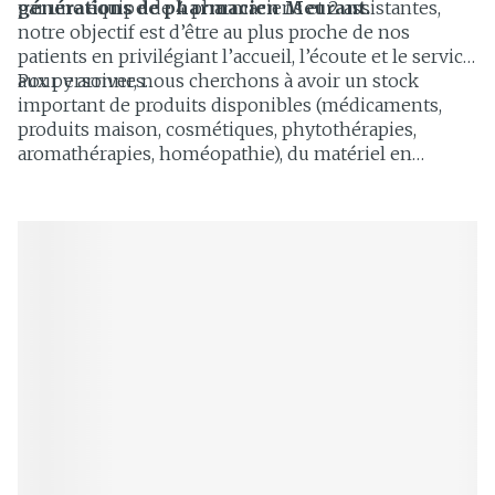
générations de pharmacien Meurant.
par une équipe de 4 pharmaciens et 2 assistantes,
notre objectif est d’être au plus proche de nos
patients en privilégiant l’accueil, l’écoute et le service
aux personnes.
Pour y arriver, nous cherchons à avoir un stock
important de produits disponibles (médicaments,
produits maison, cosmétiques, phytothérapies,
aromathérapies, homéopathie), du matériel en
location et un accès facilité par la présence d’un
parking à l’arrière du bâtiment disposant d’une
entrée/sortie pour les personnes à mobilité réduites.