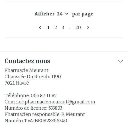
Afficher
par page
Pages
Vous lisez actuellement la page
Page
Page
Page
1
2
3
...
20
Contactez nous
Pharmacie Meurant
Chaussée Du Roeulx 1190
7021
Havré
Téléphone:
065 87 11 85
Courriel:
pharmaciemeurant@
gmail.com
Numéro de licence:
533803
Pharmacien responsable:
P. Meurant
Numéro TVA:
BE0828366340