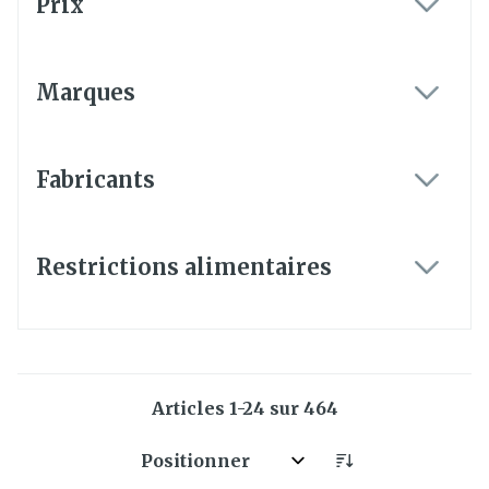
Prix
filter
Marques
filter
Fabricants
filter
Restrictions alimentaires
filter
Articles
1
-
24
sur
464
Trier par: