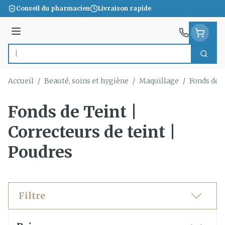
Aller au contenu
Conseil du pharmacien
Livraison rapide
Menu
Cherc
Rechercher
Accueil
/
Beauté, soins et hygiène
/
Maquillage
/
Fonds de T
Fonds de Teint |
Correcteurs de teint |
Poudres
Filtre
Passer à la liste des produits