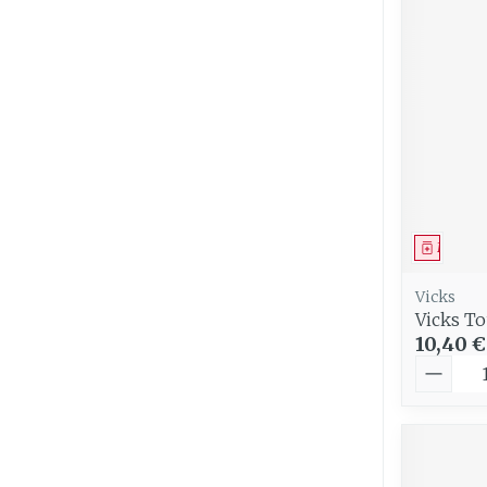
Cheveux
Piluliers et
accessoires
Soins du vis
Taches de pig
Médica
Peau sensible
irritée
Vicks
Vicks To
Peau mixte
10,40 €
Peau terne
Quantit
Afficher plus
Ronflement