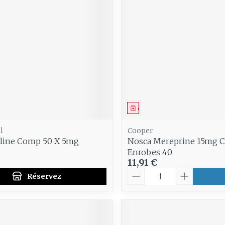
ment
 prescription
Médicament
l
Cooper
line Comp 50 X 5mg
Nosca Mereprine 15mg 
Enrobes 40
11,91 €
Quantité
Réservez