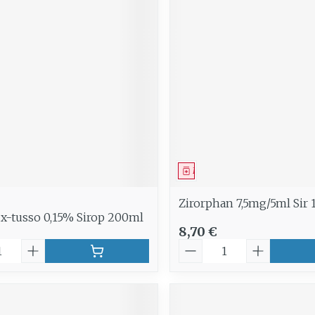
ment
Médicament
Zirorphan 7,5mg/5ml Sir
x-tusso 0,15% Sirop 200ml
8,70 €
é
Quantité