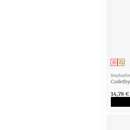
Médica
Sur
Bepharbe
Codethy
14,78 €