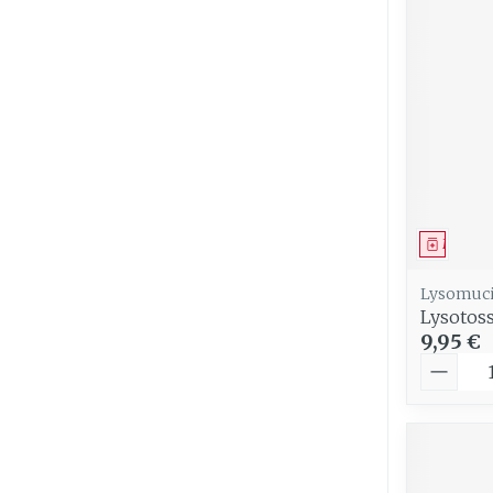
Médica
Lysomuci
Lysotoss
9,95 €
Quantit