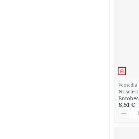
Médica
Vemedia
Nosca-m
Enrobes
8,51 €
Quantit