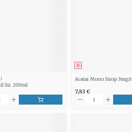
ment
Médicament
l
Acatar Mono Sirop 3mg/
il Sir. 200ml
7,83 €
é
Quantité