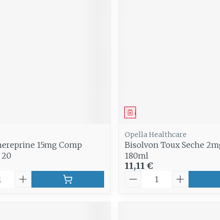
ment
Médicament
Opella Healthcare
ereprine 15mg Comp
Bisolvon Toux Seche 2m
 20
180ml
11,11 €
é
Quantité