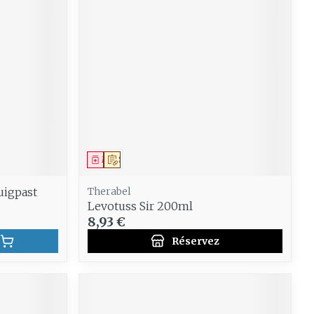
e
Eau micellaire
Yeux
us
Afficher plus
anti-
Senteur
Médicament
Sur prescription
uigpast
Therabel
Levotuss Sir 200ml
8,93 €
Réservez
CBD