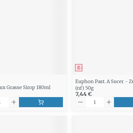
Soin intim
Ombres à paupières
Massage
Afficher plus
Masques chirurgique
Afficher pl
age
Compléments
Répulsifs 
nutritionnels
insectes
mentation
ment
Médicament
 - peau
Euphon Past. A Sucer - Z
ux Grasse Sirop 180ml
(nf) 50g
7,44 €
é
Quantité
Autobronzants
Rasage