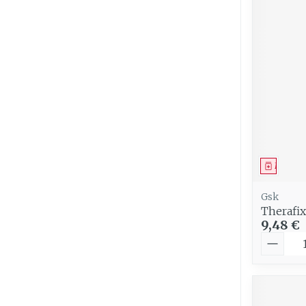
Médica
Gsk
Therafix
9,48 €
Quantit