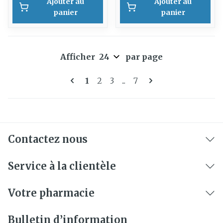
Ajouter au
Ajouter au
panier
panier
Afficher
par page
Pages
Vous lisez actuellement la page
Page
Page
Page
1
2
3
...
7
Contactez nous
Service à la clientèle
Votre pharmacie
Bulletin d’information