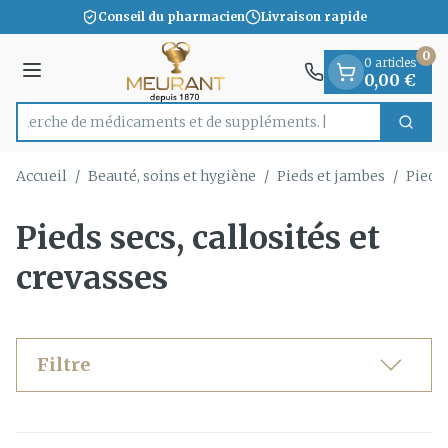
Diapositive 1 de 1
Aller au contenu
Conseil du pharmacien
Livraison rapide
0
0 articles
Menu
0,00 €
Recherche de médicaments
Cherc
Rechercher
Accueil
/
Beauté, soins et hygiène
/
Pieds et jambes
/
Pieds 
Pieds secs, callosités et
crevasses
Filtre