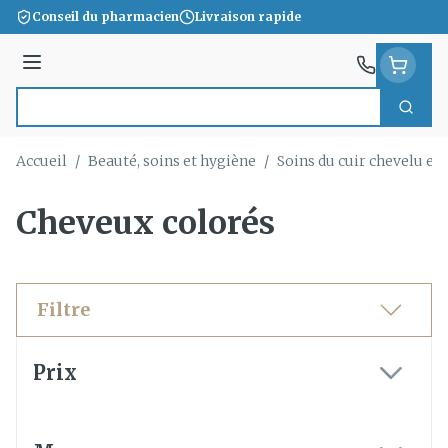
Aller au contenu
Conseil du pharmacien
Livraison rapide
Menu
Cherc
Rechercher
Accueil
/
Beauté, soins et hygiène
/
Soins du cuir chevelu et
Cheveux colorés
Filtre
Passer à la liste des produits
Prix
filter