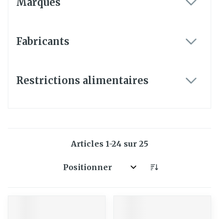
Marques
filter
Fabricants
filter
Restrictions alimentaires
filter
Articles
1
-
24
sur
25
Trier par: