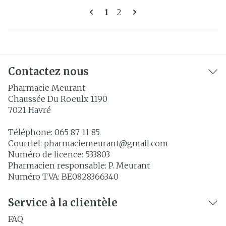
Pages
Vous lisez actuellement la 
Page
1
2
Contactez nous
Pharmacie Meurant
Chaussée Du Roeulx 1190
7021
Havré
Téléphone:
065 87 11 85
Courriel:
pharmaciemeurant@
gmail.com
Numéro de licence:
533803
Pharmacien responsable:
P. Meurant
Numéro TVA:
BE0828366340
Service à la clientèle
FAQ