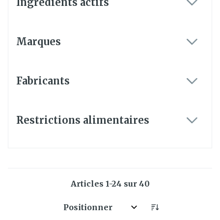
Ingrédients actifs
filter
Marques
filter
Fabricants
filter
Restrictions alimentaires
filter
Articles
1
-
24
sur
40
Trier par: