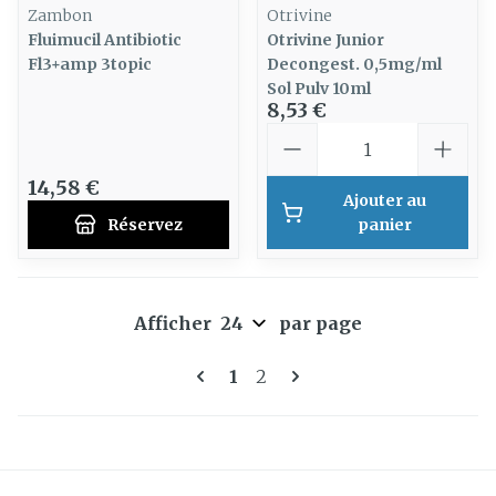
Zambon
Otrivine
Fluimucil Antibiotic
Otrivine Junior
Fl3+amp 3topic
Decongest. 0,5mg/ml
Sol Pulv 10ml
8,53 €
Quantité
14,58 €
Ajouter au
Réservez
panier
Afficher
par page
Pages
Vous lisez actuellement la 
Page
1
2