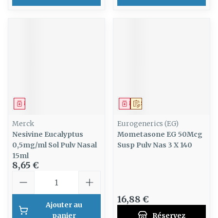
Médicament
Médicament
Sur prescription
Merck
Eurogenerics (EG)
Nesivine Eucalyptus
Mometasone EG 50Mcg
0,5mg/ml Sol Pulv Nasal
Susp Pulv Nas 3 X 140
15ml
8,65 €
Quantité
16,88 €
Ajouter au
panier
Réservez