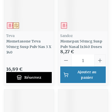
Médicament
Sur prescription
Médicament
Teva
Sandoz
Mometasone Teva
Momepax 50mcg Susp
50mcg Susp Pulv Nas 3 X
Pulv Nasal 1x140 Doses
8,27 €
140
Quantité
16,89 €
Ajouter au
Réservez
panier