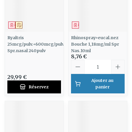
Médicament
Sur prescription
Médicament
Ryaltris
Rhinospray+eucal.nez
25mcg/pulv.+600mcg/pulv
Bouche 1,18mg/ml Spr
Spr.nasal 240pulv
Nas.10ml
8,76 €
Quantité
29,99 €
Ajouter au
Réservez
panier