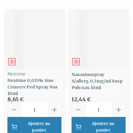
Médicament
Médicament
Nesivine
Nasasinuspray
Nesivine 0,025% Sine
A/allerg.0,5mg/ml Susp
Conserv Ped Spray Nas
Pulv.nas.10ml
10ml
8,65 €
12,44 €
Quantité
Quantité
Ajouter au
Ajouter au
panier
panier