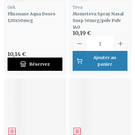
Gsk
Teva
Flixonase Aqua Doses
Mometeva Spray Nasal
120x50mcg
Susp 50mcg/pulv Pulv
140
10,19 €
Quantité
10,14 €
Ajouter au
Réservez
panier
Médicament
Médicament