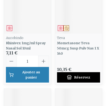
Médicament
Médicament
Sur prescription
Aurobindo
Teva
Rhinivex 1mg/ml Spray
Mometasone Teva
Nasal Sol 10ml
50mcg Susp Pulv Nas 1 X
7,11 €
140
Quantité
10,35 €
Ajouter au
panier
Réservez