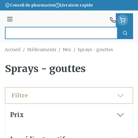
Aller au contenu
Conseil du pharmacien
Livraison rapide
Menu
Cherc
Rechercher
Accueil
/
Médicaments
/
Nez
/
Sprays - gouttes
Sprays - gouttes
Filtre
Passer à la liste des produits
Prix
filter