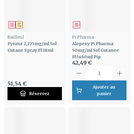
Médicament
Sur prescription
Médicament
Bailleul
Pi Pharma
Fynzur 2,275mg/ml Sol
Alopexy Pi Pharma
Cutane Spray Fl 18ml
50mg/ml Sol Cutanee
Fl3x60ml Pip
42,49 €
Quantité
51,54 €
Ajouter au
Réservez
panier