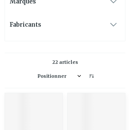
Marques
filter
Fabricants
filter
22
articles
Trier par: