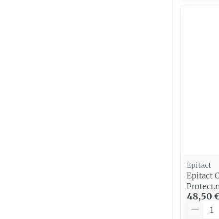
Epitact
Epitact 
Protect.
48,50 
Quantit