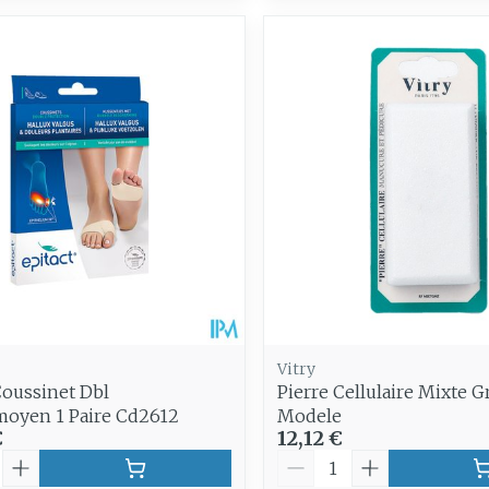
Vitry
Coussinet Dbl
Pierre Cellulaire Mixte 
moyen 1 Paire Cd2612
Modele
€
12,12 €
é
Quantité