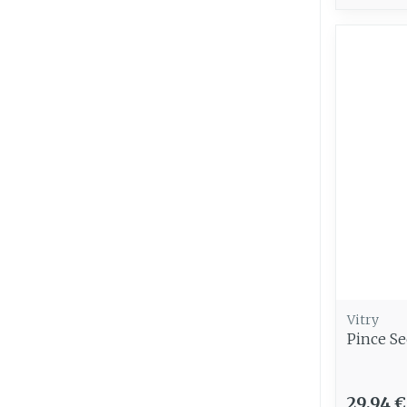
Vitry
Pince Se
29,94 €