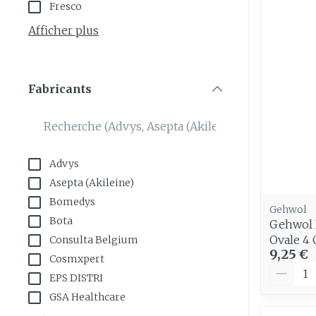
Fresco
appareils aéro
Tablettes
Afficher plus
Accessoires aé
Crème, gel et 
Pieds et jam
Oxygène
Pieds secs, cal
Fabricants
crevasses
filter
Système resp
Ampoules
Callosités
Muscles et
Advys
articulations
Cors
Asepta (Akileine)
Aiguilles et 
Afficher plus
Bomedys
Gehwol
Infections
Seringues
Bota
Gehwol 
Ovale 4 
Consulta Belgium
Solution injec
Spécifiqueme
9,25 €
Cosmxpert
les hommes
Aiguilles
Quantit
EPS DISTRI
Poux
Aiguilles stylo
Soins du corp
GSA Healthcare
Afficher plus