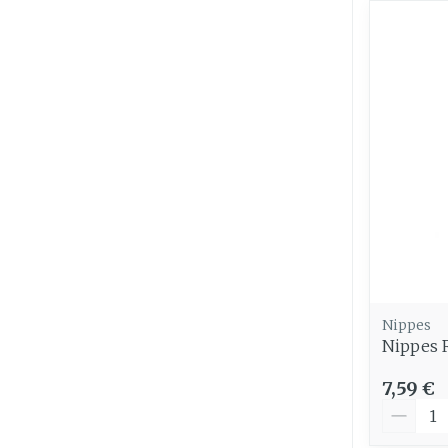
Ronflement
Nippes
Nippes 
7,59 €
Quantit