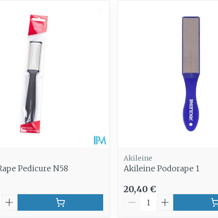
Autobronzants
Rasage
Akileine
Rape Pedicure N58
Akileine Podorape 1
20,40 €
é
Quantité