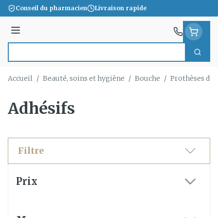
Aller au contenu
Conseil du pharmacien
Livraison rapide
Menu
Cherc
Rechercher
Accueil
/
Beauté, soins et hygiène
/
Bouche
/
Prothèses den
Adhésifs
Filtre
Passer à la liste des produits
Prix
filter