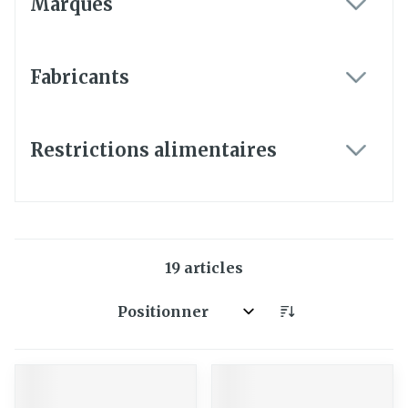
Marques
filter
Fabricants
filter
Restrictions alimentaires
filter
19
articles
Trier par: