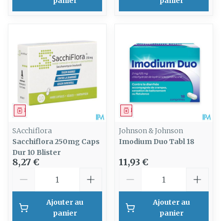
panier
panier
Médicament
Médicament
SAcchiflora
Johnson & Johnson
Sacchiflora 250mg Caps
Imodium Duo Tabl 18
Dur 10 Blister
8,27 €
11,93 €
Quantité
Quantité
Ajouter au
Ajouter au
panier
panier