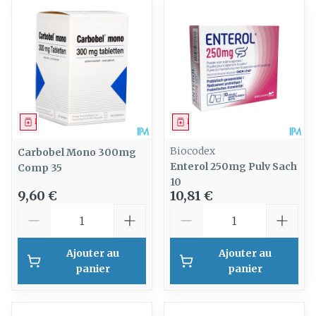
Médicament
Médicament
Biocodex
Carbobel Mono 300mg
Enterol 250mg Pulv Sach
Comp 35
10
9,60 €
10,81 €
Quantité
Quantité
Ajouter au
Ajouter au
panier
panier