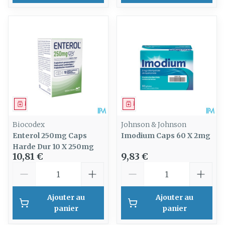
Médicament
Médicament
Biocodex
Johnson & Johnson
Enterol 250mg Caps
Imodium Caps 60 X 2mg
Harde Dur 10 X 250mg
10,81 €
9,83 €
Quantité
Quantité
Ajouter au
Ajouter au
panier
panier