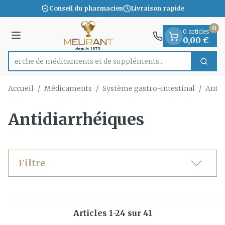
Diapositive 1 de 1
Aller au contenu
Conseil du pharmacien
Livraison rapide
0
0 articles
Menu
0,00 €
Recherche de médicaments et de suppléments...
Cherc
Rechercher
Accueil
/
Médicaments
/
Système gastro-intestinal
/
Antid
Antidiarrhéiques
Filtre
Articles
1
-
24
sur
41