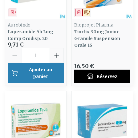
Médicament
Médicament
Sur prescription
Aurobindo
Bioprojet Pharma
Loperamide Ab 2mg
Tiorfix 30mg Junior
Comp Orodisp. 20
Granule Suspension
9,71 €
Orale 16
Quantité
16,50 €
Ajouter au
panier
Réservez