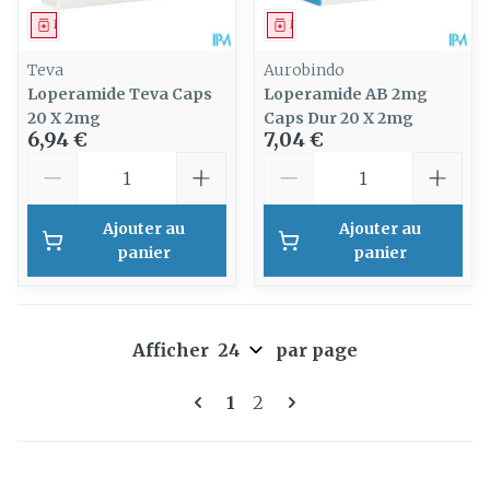
Médicament
Médicament
Teva
Aurobindo
Loperamide Teva Caps
Loperamide AB 2mg
20 X 2mg
Caps Dur 20 X 2mg
6,94 €
7,04 €
Quantité
Quantité
Ajouter au
Ajouter au
panier
panier
Afficher
par page
Pages
Vous lisez actuellement la 
Page
1
2