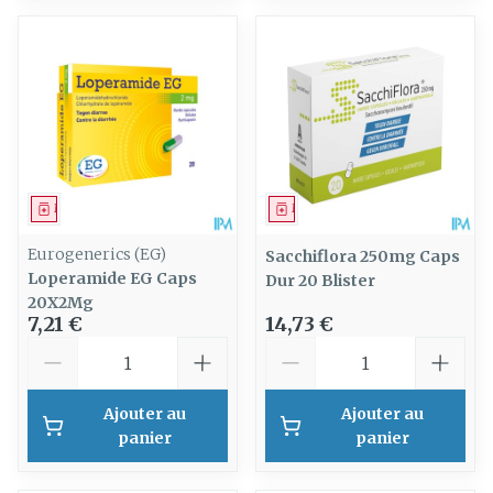
Médicament
Médicament
Eurogenerics (EG)
Sacchiflora 250mg Caps
Loperamide EG Caps
Dur 20 Blister
20X2Mg
7,21 €
14,73 €
Quantité
Quantité
Ajouter au
Ajouter au
panier
panier