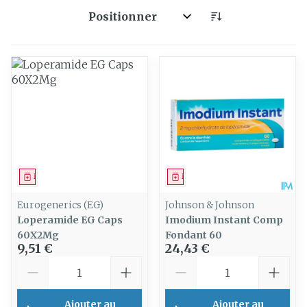
Trier par:
Médicament
Médicament
Eurogenerics (EG)
Johnson & Johnson
Loperamide EG Caps
Imodium Instant Comp
60X2Mg
Fondant 60
9,51 €
24,43 €
Quantité
Quantité
Ajouter au
Ajouter au