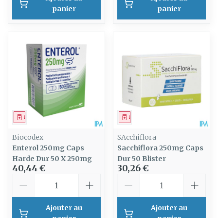
panier
panier
Médicament
Médicament
Biocodex
SAcchiflora
Enterol 250mg Caps
Sacchiflora 250mg Caps
Harde Dur 50 X 250mg
Dur 50 Blister
40,44 €
30,26 €
Quantité
Quantité
Ajouter au
Ajouter au