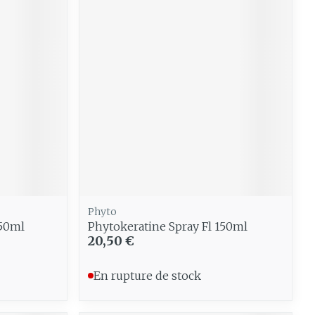
e
Eau micellaire
Yeux
us
Afficher plus
anti-
Senteur
Phyto
150ml
Phytokeratine Spray Fl 150ml
20,50 €
En rupture de stock
CBD