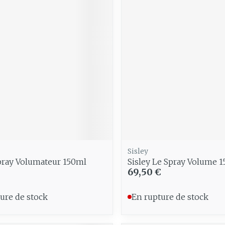
Soin intim
Ombres à paupières
Massage
Afficher plus
Masques chirurgique
Afficher pl
age
Compléments
Répulsifs 
nutritionnels
insectes
mentation
 - peau
Sisley
pray Volumateur 150ml
Sisley Le Spray Volume 
69,50 €
ure de stock
En rupture de stock
Autobronzants
Rasage