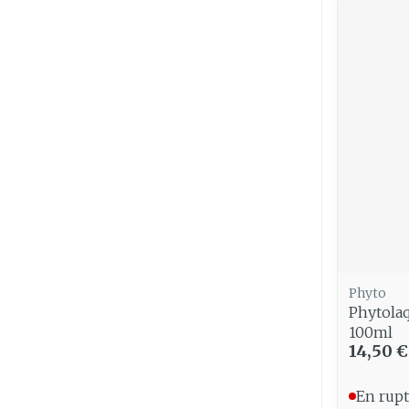
Phyto
Phytolaq
100ml
14,50 €
En rupt