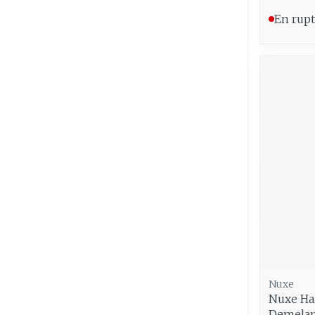
En rupt
Nuxe
Nuxe Hai
Demelan