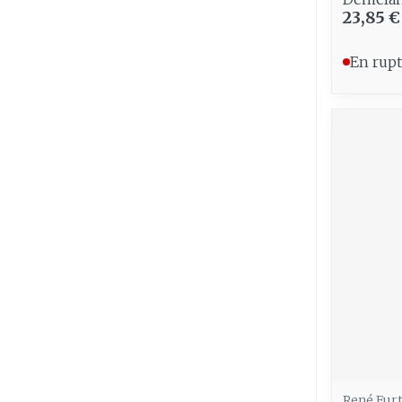
23,85 €
En rupt
René Fur