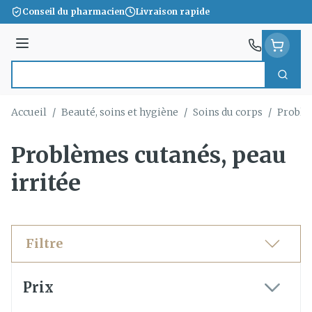
Aller au contenu
Conseil du pharmacien
Livraison rapide
Menu
Cherc
Rechercher
Accueil
/
Beauté, soins et hygiène
/
Soins du corps
/
Problè
Problèmes cutanés, peau
irritée
Filtre
Passer à la liste des produits
Prix
filter