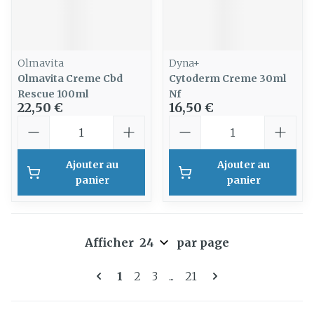
Olmavita
Dyna+
Olmavita Creme Cbd
Cytoderm Creme 30ml
Rescue 100ml
Nf
22,50 €
16,50 €
Quantité
Quantité
Ajouter au
Ajouter au
panier
panier
Afficher
par page
Pages
Vous lisez actuellement la page
Page
Page
Page
1
2
3
...
21