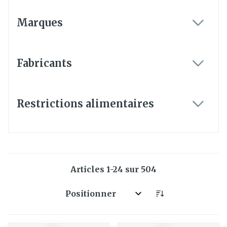
Marques
filter
Fabricants
filter
Restrictions alimentaires
filter
Articles
1
-
24
sur
504
Trier par: