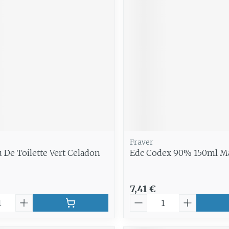
Fraver
u De Toilette Vert Celadon
Edc Codex 90% 150ml M
7,41 €
é
Quantité