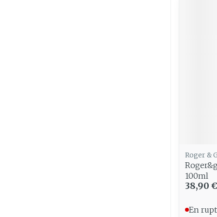
Roger & G
Roger&g
100ml
38,90 
En rupt