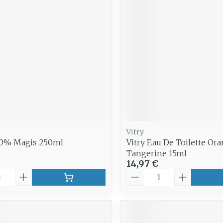
Vitry
0% Magis 250ml
Vitry Eau De Toilette Or
Tangerine 15ml
14,97 €
é
Quantité