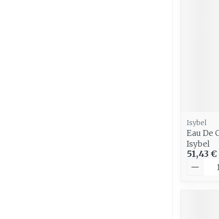
Cheveux
Piluliers et
accessoires
Soins du vis
Taches de pig
Peau sensible
Isybel
irritée
Eau De 
Isybel
Peau mixte
51,43 €
Peau terne
Quantit
Afficher plus
Ronflement