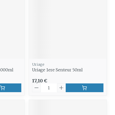
e
Eau micellaire
Yeux
us
Afficher plus
anti-
Senteur
Uriage
5000ml
Uriage 1ere Senteur 50ml
17,10 €
Quantité
CBD