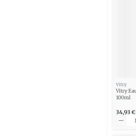
Vitry
Vitry Ea
100ml
34,93 €
Quantit