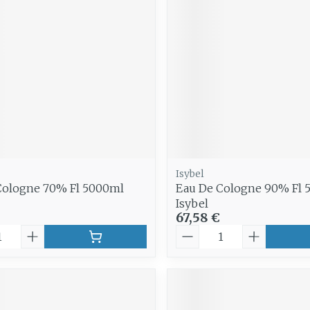
Soin intim
Ombres à paupières
Massage
Afficher plus
Masques chirurgique
Afficher pl
age
Compléments
Répulsifs 
nutritionnels
insectes
mentation
 - peau
Isybel
Cologne 70% Fl 5000ml
Eau De Cologne 90% Fl 
Isybel
67,58 €
é
Quantité
Autobronzants
Rasage