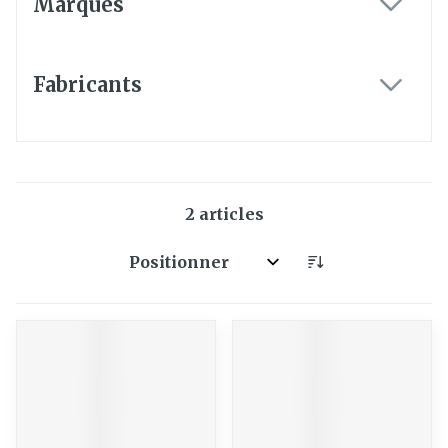
Marques
filter
Fabricants
filter
2
articles
Trier par: