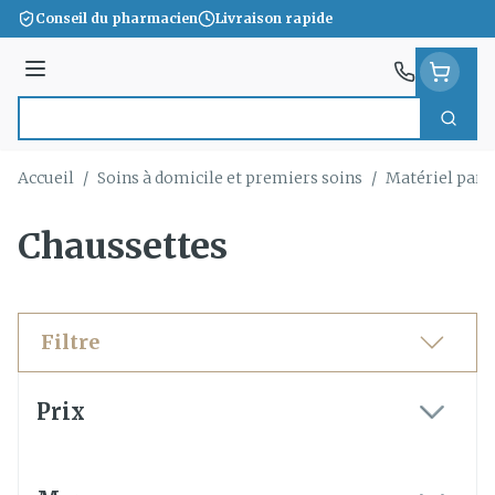
Aller au contenu
Conseil du pharmacien
Livraison rapide
Menu
Cherc
Rechercher
Accueil
/
Soins à domicile et premiers soins
/
Matériel para
Chaussettes
Filtre
Passer à la liste des produits
Prix
filter