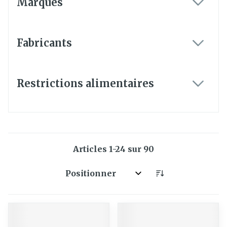
Marques
filter
Fabricants
filter
Restrictions alimentaires
filter
Articles
1
-
24
sur
90
Trier par: