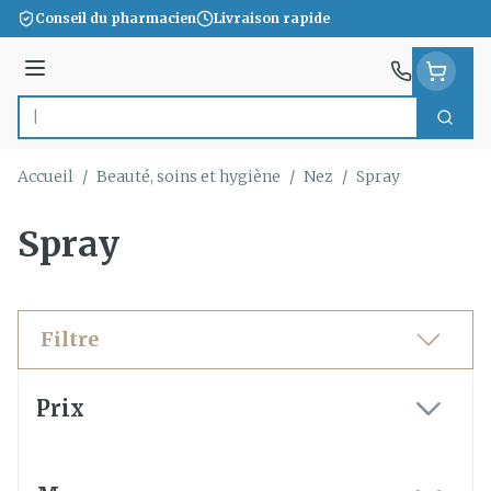
Aller au contenu
Conseil du pharmacien
Livraison rapide
Menu
Cherc
Rechercher
Accueil
/
Beauté, soins et hygiène
/
Nez
/
Spray
Spray
Filtre
Passer à la liste des produits
Prix
filter