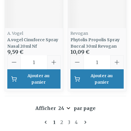
A. Vogel
Revogan
A.vogel Cinuforce Spray
Phytolis Propolis Spray
Nasal 20ml Nf
Buccal 30ml Revogan
9,59 €
10,09 €
Quantité
Quantité
Ajouter au
Ajouter au
panier
panier
Afficher
par page
Pages
Vous lisez actuellement la pag
Page
Page
Page
1
2
3
4