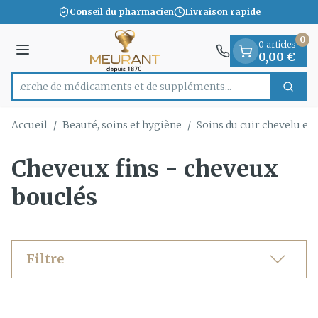
Diapositive 1 de 1
Aller au contenu
Conseil du pharmacien
Livraison rapide
0
0 articles
Menu
0,00 €
Recherche de médicaments et de s
Cherc
Rechercher
Accueil
/
Beauté, soins et hygiène
/
Soins du cuir chevelu et
Cheveux fins - cheveux
bouclés
Filtre