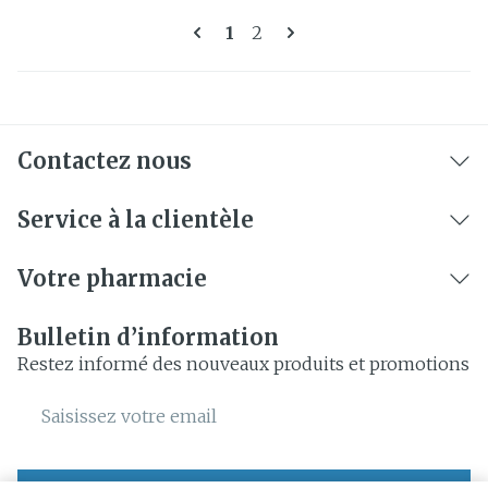
Pages
Vous lisez actuellement la 
Page
1
2
Contactez nous
Service à la clientèle
Votre pharmacie
Bulletin d’information
Restez informé des nouveaux produits et promotions
Adresse mail