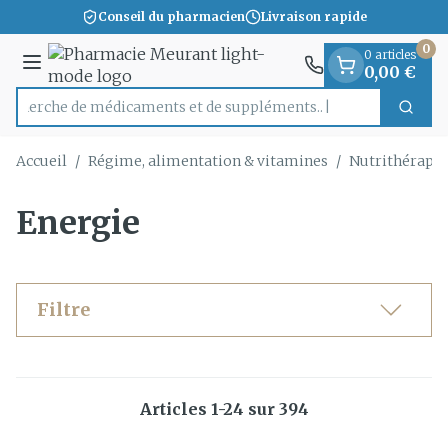
Diapositive 1 de 1
Aller au contenu
Conseil du pharmacien
Livraison rapide
0
0 articles
Menu
0,00 €
Recherche de médicament
Cherc
Rechercher
Accueil
/
Régime, alimentation & vitamines
/
Nutrithérapie
Energie
Filtre
Articles
1
-
24
sur
394