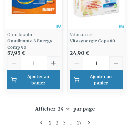
Omnibionta
Vitanutrics
Omnibionta 3 Energy
Vitasynergie Caps 60
Comp 90
57,95 €
24,90 €
Quantité
Quantité
Ajouter au
Ajouter au
panier
panier
Afficher
par page
Pages
Vous lisez actuellement la page
Page
Page
Page
1
2
3
...
17