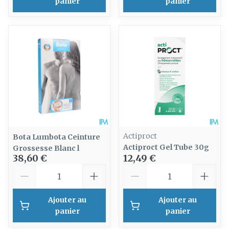
panier
panier
Actiproct
Bota Lumbota Ceinture
Actiproct Gel Tube 30g
Grossesse Blanc l
38,60 €
12,49 €
Quantité
Quantité
Ajouter au
Ajouter au
panier
panier