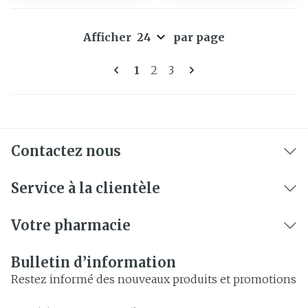
Afficher
par page
Pages
Vous lisez actuellement la pa
Page
Page
1
2
3
Contactez nous
Service à la clientèle
Votre pharmacie
Bulletin d’information
Restez informé des nouveaux produits et promotions
Adresse mail