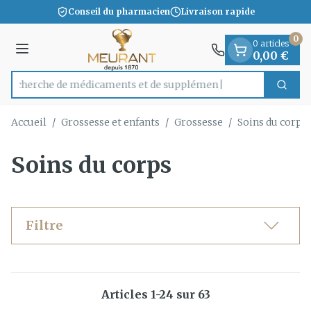
Diapositive 1 de 1
Aller au contenu
Conseil du pharmacien
Livraison rapide
0
0 articles
Menu
0,00 €
Recherche de médicam
Cherc
Rechercher
Accueil
/
Grossesse et enfants
/
Grossesse
/
Soins du corps
Soins du corps
Filtre
Articles
1
-
24
sur
63