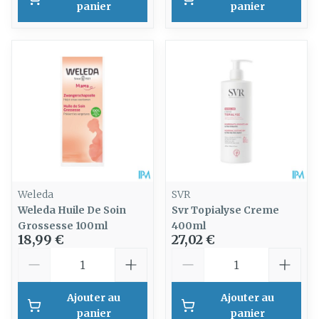
panier
panier
Weleda
SVR
Weleda Huile De Soin
Svr Topialyse Creme
Grossesse 100ml
400ml
18,99 €
27,02 €
Quantité
Quantité
Ajouter au
Ajouter au
panier
panier