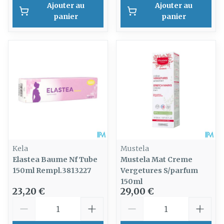
Ajouter au
Ajouter au
panier
panier
Kela
Mustela
Elastea Baume Nf Tube
Mustela Mat Creme
150ml Rempl.3813227
Vergetures S/parfum
150ml
23,20 €
29,00 €
Quantité
Quantité