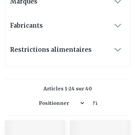
Marques
filter
Fabricants
filter
Restrictions alimentaires
filter
Articles
1
-
24
sur
40
Trier par: