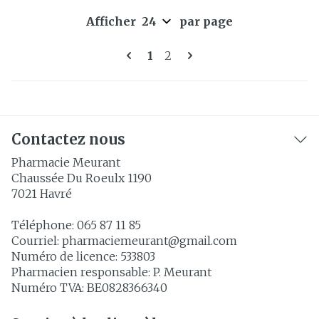
Afficher
par page
Pages
Vous lisez actuellement la 
Page
1
2
Contactez nous
Pharmacie Meurant
Chaussée Du Roeulx 1190
7021
Havré
Téléphone:
065 87 11 85
Courriel:
pharmaciemeurant@
gmail.com
Numéro de licence:
533803
Pharmacien responsable:
P. Meurant
Numéro TVA:
BE0828366340