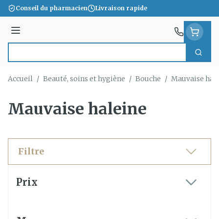
Aller au contenu
Conseil du pharmacien
Livraison rapide
Menu
Cherc
Rechercher
Accueil
/
Beauté, soins et hygiène
/
Bouche
/
Mauvaise hal
Mauvaise haleine
Filtre
Passer à la liste des produits
Prix
filter