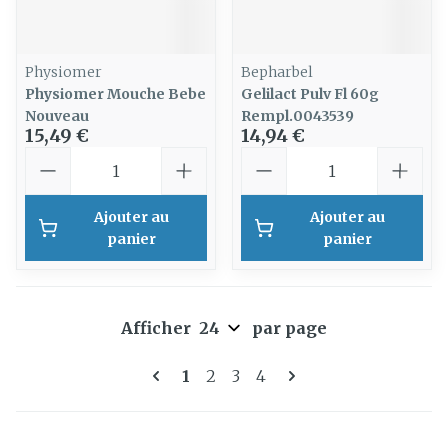
Physiomer
Bepharbel
Physiomer Mouche Bebe
Gelilact Pulv Fl 60g
Nouveau
Rempl.0043539
15,49 €
14,94 €
Quantité
Quantité
Ajouter au
Ajouter au
panier
panier
Afficher
par page
Pages
Vous lisez actuellement la pag
Page
Page
Page
1
2
3
4