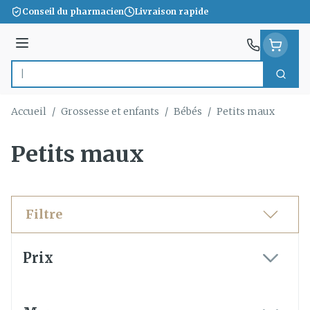
Aller au contenu
Conseil du pharmacien
Livraison rapide
Menu
Cherc
Rechercher
Accueil
/
Grossesse et enfants
/
Bébés
/
Petits maux
Petits maux
Filtre
Passer à la liste des produits
Prix
filter