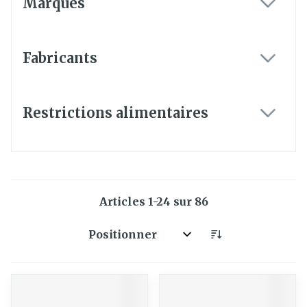
Marques
filter
Fabricants
filter
Restrictions alimentaires
filter
Articles
1
-
24
sur
86
Trier par: