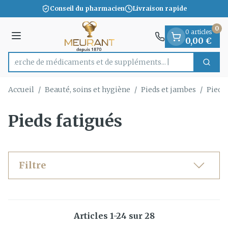
Diapositive 1 de 1
Aller au contenu
Conseil du pharmacien
Livraison rapide
0
0 articles
Menu
0,00 €
Recherche de médicaments et de
Cherc
Rechercher
Accueil
/
Beauté, soins et hygiène
/
Pieds et jambes
/
Pieds 
Pieds fatigués
Filtre
Articles
1
-
24
sur
28