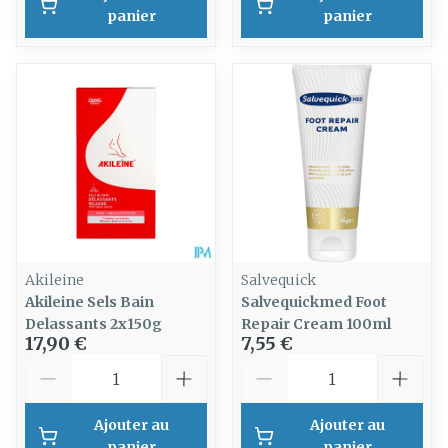
panier
panier
Akileine
Salvequick
Akileine Sels Bain
Salvequickmed Foot
Delassants 2x150g
Repair Cream 100ml
17,90 €
7,55 €
Quantité
Quantité
Ajouter au
Ajouter au
panier
panier