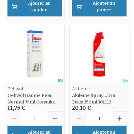
Ajouter au
Ajouter au
panier
panier
Gehwol
Akileine
Gehwol Baume Peau
Akileine Spray Ultra
Normal 75ml Consulta
Frais 150ml 101112
11,75 €
20,10 €
Quantité
Quantité
Ajouter au
Ajouter au