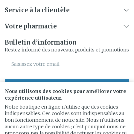
Service à la clientèle
Votre pharmacie
Bulletin d’information
Restez informé des nouveaux produits et promotions
Adresse mail
Inscription
Nous utilisons des cookies pour améliorer votre
expérience utilisateur.
En cliquant sur s'abonner, vous vous abonnez à notre
newsletter et acceptez notre
politique de confidentialité
.
Notre boutique en ligne n'utilise que des cookies
indispensables. Ces cookies sont indispensables au
bon fonctionnement de notre site. Nous n'utilisons
aucun autre type de cookies ; c'est pourquoi nous ne
proposons pas la possibilité de refuser les cookies ni