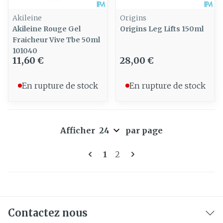
Akileine
Origins
Akileine Rouge Gel
Origins Leg Lifts 150ml
Fraicheur Vive Tbe 50ml
101040
11,60 €
28,00 €
En rupture de stock
En rupture de stock
Afficher
par page
Pages
Vous lisez actuellement la 
Page
1
2
Contactez nous