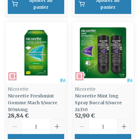
Ajouter au
Ajouter au
panier
panier
Médicament
Médicament
Nicorette
Nicorette
Nicorette Freshmint
Nicorette Mint 1mg
Gomme Mach S/sucre
Spray Buccal S/sucre
105x4mg
2x150
28,84 €
52,90 €
Quantité
Quantité