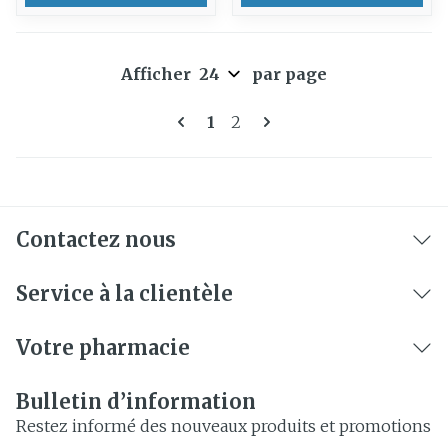
Afficher
par page
Pages
Vous lisez actuellement la 
Page
1
2
Contactez nous
Service à la clientèle
Votre pharmacie
Bulletin d’information
Restez informé des nouveaux produits et promotions