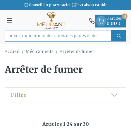
Diapositive 1 de 1
Aller au contenu
Conseil du pharmacien
Livraison rapide
0
0 articles
Menu
0,00 €
apidement des soins des plaies et des bandages
Cherc
Rechercher
Accueil
/
Médicaments
/
Arrêter de fumer
Arrêter de fumer
Filtre
Articles
1
-
24
sur
30