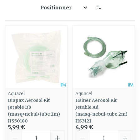
Trier par:
Aquacel
Aquacel
Biopax Aerosol Kit
Hsiner Aerosol Kit
Jetable Bb
Jetable Ad
(masq+nebul+tube 2m)
(masq+nebul+tube 2m)
HS50180
HS3121
5,99 €
4,99 €
Quantité
Quantité