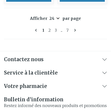
Afficher
par page
Pages
Vous lisez actuellement la page
Page
Page
Page
1
2
3
...
7
Contactez nous
Service à la clientèle
Votre pharmacie
Bulletin d’information
Restez informé des nouveaux produits et promotions