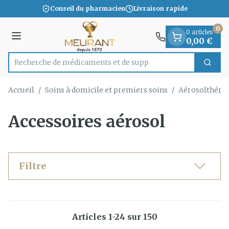
Diapositive 1 de 1
Aller au contenu
Conseil du pharmacien
Livraison rapide
0
0 articles
Menu
0,00 €
Recherche de
Cherc
Rechercher
Accueil
/
Soins à domicile et premiers soins
/
Aérosolthérap
Accessoires aérosol
Filtre
Articles
1
-
24
sur
150