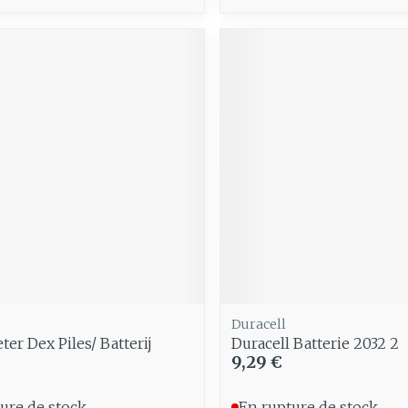
Duracell
er Dex Piles/ Batterij
Duracell Batterie 2032 2
9,29 €
ure de stock
En rupture de stock