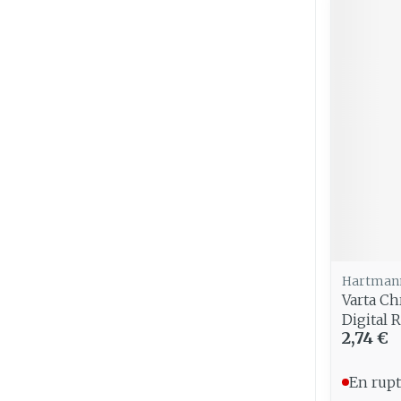
Hartman
Varta C
Digital 
2,74 €
En rupt