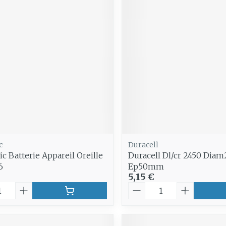
c
Duracell
c Batterie Appareil Oreille
Duracell Dl/cr 2450 Di
6
Ep50mm
5,15 €
é
Quantité