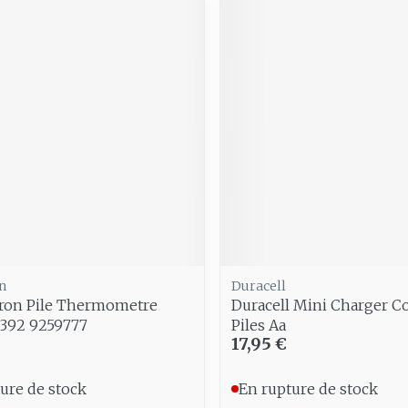
n
Duracell
hron Pile Thermometre
Duracell Mini Charger Co
R392 9259777
Piles Aa
17,95 €
ure de stock
En rupture de stock