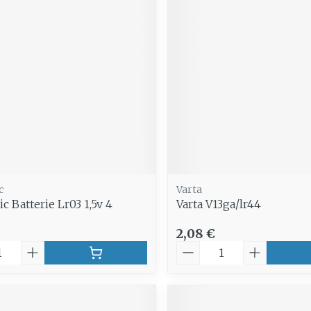
Soin intim
Ombres à paupières
Massage
Afficher plus
Masques chirurgique
Afficher pl
age
Compléments
Répulsifs 
nutritionnels
insectes
mentation
 - peau
c
Varta
c Batterie Lr03 1,5v 4
Varta V13ga/lr44
2,08 €
é
Quantité
Autobronzants
Rasage