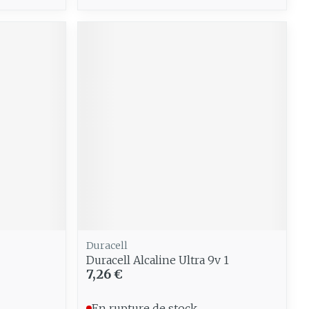
Duracell
Duracell Alcaline Ultra 9v 1
7,26 €
En rupture de stock