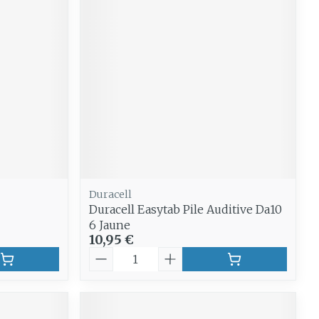
e
Eau micellaire
Yeux
us
Afficher plus
anti-
Senteur
Duracell
Duracell Easytab Pile Auditive Da10
6 Jaune
10,95 €
Quantité
CBD