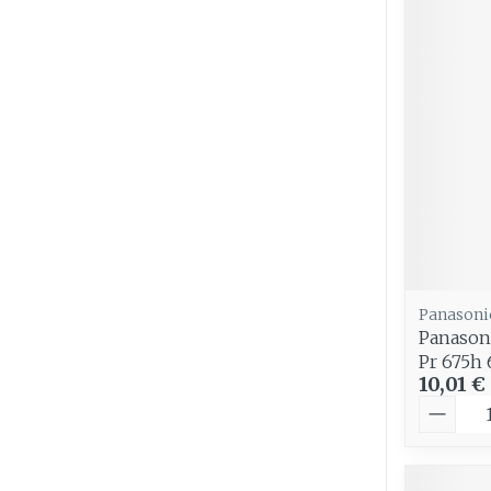
Panasoni
Panasoni
Pr 675h 
10,01 €
Quantit