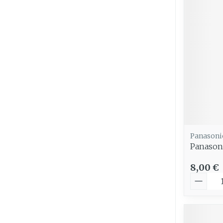
Cheveux
Piluliers et
accessoires
Soins du vis
Taches de pig
Peau sensible
irritée
Panasoni
Panasoni
Peau mixte
Peau terne
8,00 €
Quantit
Afficher plus
Ronflement