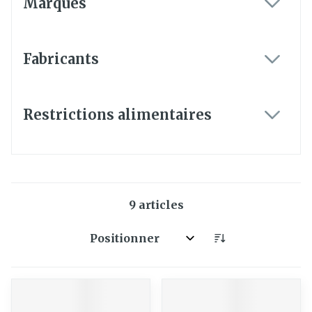
Marques
filter
Fabricants
filter
Restrictions alimentaires
filter
9
articles
Trier par: