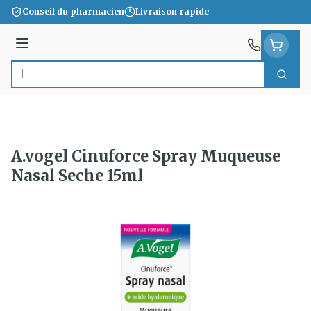
Aller au contenu
Conseil du pharmacien
Livraison rapide
Menu
Cherc
Rechercher
A.vogel Cinuforce Spray Muqueuse
Nasal Seche 15ml