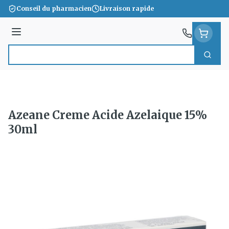
Aller au contenu
Conseil du pharmacien
Livraison rapide
Menu
Cherc
Rechercher
Azeane Creme Acide Azelaique 15%
30ml