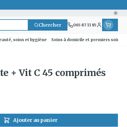
Passe
Chercher
065 87 11 85
Menu client
eauté, soins et hygiène
Soins à domicile et premiers soins
 et
se
entielles
nts
 fièvre
Mains
Nutrithérapie et bien-
Vue
Gemmothérapie
Incontinence
Chevaux
Minéraux, vitamines
te + Vit C 45 comprimés
nts
être
et toniques
res
orge
fants
Soins des mains
Alèses
Yeux
Minéraux
t
Bas de contention
 fièvre
e maternité
Hygiène des mains
Culottes d'incontinence
ons
Nez
Vitamines
ygiene
Manucure & pédicure
Protections
nts - détox
Gorge
et
Slips absorbants
nés
Os, muscles et
nts
anatomiques
Ajouter au panier
articulations
ls
Afficher plus