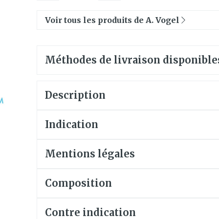
nts
Tisanes
Chat
Luminoth
Pigeons e
Afficher pl
Afficher pl
veux
Voir tous les produits de A. Vogel
a catégorie Vitalité 50+
cile
Soins des plaies
Premiers 
ales
bots
Homéopathie
Muscles et
Humeur et
Yeux
Nez
articulations
la catégorie Naturopathie
Méthodes de livraison disponible
Feutre
Podologie
Anti-infectieux
Tablettes
Nez
Yeux
Gants
Cold - Hot 
a catégorie Soins à domicile et premiers soins
Antiallergiques et anti-
Sprays - go
Oreilles
Yeux
chaud/froi
Spray
Lavage ocul
e
Cicatrisants
Description
inflammatoires
vre -
Boîtes à p
s
Collyre
Brûlures
Décongestionnnants
la catégorie Animaux et insectes
Dispositif
 ou
Accessoires
Indication
Crème - ge
Afficher plus
ux
Glaucome
Afficher pl
Yeux secs
- fil
Afficher plus
 la catégorie Médicaments
Mentions légales
taires
pie et
Diabète
Stomie
Composition
es
Coeur et système
Diluant et
vasculaire
du sang
Glucomètre
Poche sto
sol
Contre indication
Bandelettes de test et
Plaque sto