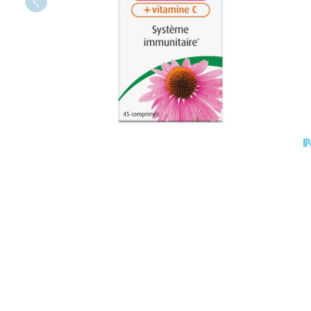
Oligo-éléme
Chiens
Afficher plus
Afficher plus
Soins des che
Vitalité 50+
Afficher le sous-menu pour l
Afficher plus
Soins à domi
Huiles végét
Griffes et sa
Naturopathie
Peau
Afficher le sous-menu pour 
Piles
Désinfecter
Soins à domicile et
Bouche
Accessoires
premiers soins
Afficher le sous-menu pour l
Mycoses
Digestion
Bouche sèche
Matériel stéril
Boutons de fiè
Animaux et
Brosses à dent
antiviraux
insectes
électriques
Afficher le sous-menu pour 
Pelage, peau
Anti-prurigne
plumage
Accessoires
Médicaments
interdentaires 
Afficher le sous-menu pour
dentaire
Prothèses den
Aérosolthéra
oxygène
Jambes lourd
Afficher plus
appareils aéro
Tablettes