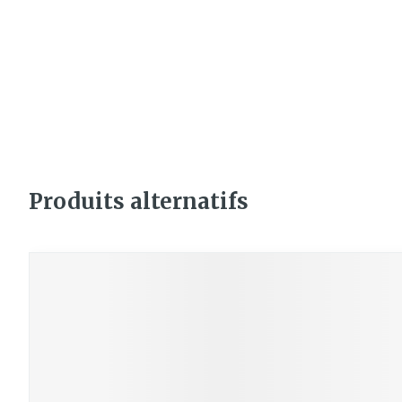
Accessoires aé
Crème, gel et 
Pieds et jam
Oxygène
Pieds secs, cal
crevasses
Système resp
Ampoules
Callosités
Muscles et
articulations
Cors
Produits alternatifs
Aiguilles et 
Afficher plus
Infections
Seringues
Appuyez sur cette touche pour accéder à la na
Il est possible de naviguer entre les éléments du carro
Appuyer sur pour sauter le carrousel
Solution injec
Spécifiqueme
les hommes
Aiguilles
Poux
Aiguilles stylo
Soins du corp
Afficher plus
Déodorants
Diagnostiqu
Soins du visag