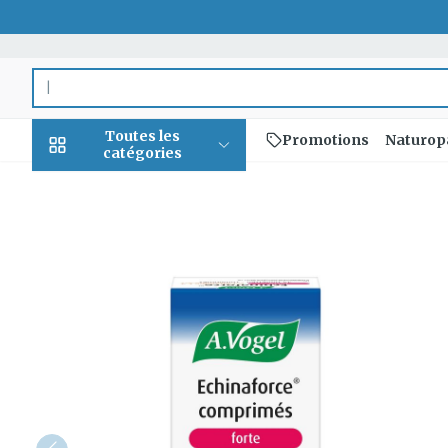
Aller au contenu
Rechercher
Toutes les
Promotions
Naturop
catégories
Promotions
Beauté, soins et
Soins du cuir
Minceur
Grossesse
Mémoire
Aromathérap
Lentilles et 
Insectes
Système gast
A.Vogel Echinaforce Forte
hygiène
et des cheve
intestinal
Afficher le sous-menu pour l
Substituts de 
Lingerie de m
Diffuseur
Produits pour 
Soins des piqû
Peignes - dém
Antiacides
d'insectes
Régime,
Sexualité
Réducteur d'a
Allaitement
Huiles essenti
Lunettes
cheveux
alimentation &
Foie, vésicule b
Anti Insectes
Ventre plat
Soins du corp
Complexe -
vitamines
Afficher le sous-menu pour 
Irritation du c
pancréas
combinaisons
Pince tiques
- cheveux ab
Brûleurs de gr
Vitamines et
Nausées vomi
Grossesse et
Jambes lourd
compléments
Produits coiffa
Afficher plus
enfants
Laxatifs
nutritionnels
spray
Afficher le sous-menu pour l