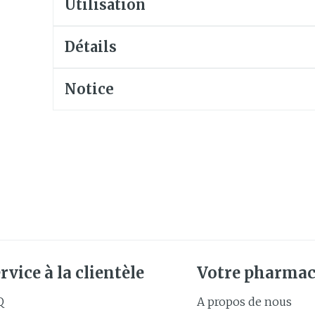
Utilisation
Soin intim
Ombres à paupières
Massage
Afficher plus
Détails
Masques chirurgique
Afficher pl
Notice
age
Compléments
Répulsifs 
nutritionnels
insectes
mentation
 - peau
rvice à la clientèle
Votre pharmac
Q
A propos de nous
Autobronzants
Rasage