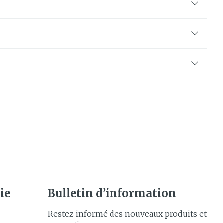
e
Eau micellaire
Yeux
us
Afficher plus
anti-
Senteur
ie
Bulletin d’information
Restez informé des nouveaux produits et
CBD