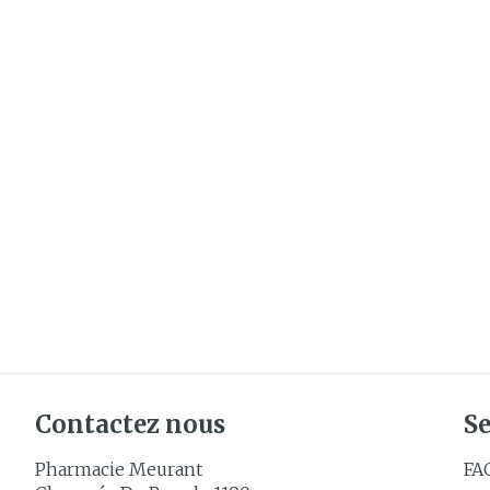
Cheveux
Piluliers et
accessoires
Soins du vis
Taches de pig
Peau sensible
irritée
Peau mixte
Peau terne
Afficher plus
Contactez nous
Se
Pharmacie Meurant
FA
Ronflement