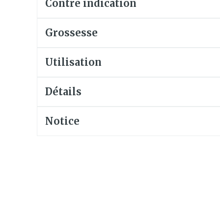
Contre indication
Soin intim
Ombres à paupières
Massage
Afficher plus
Grossesse
Masques chirurgique
Afficher pl
Utilisation
age
Compléments
Répulsifs 
nutritionnels
insectes
Détails
mentation
 - peau
Notice
Autobronzants
Rasage