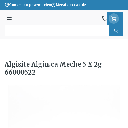
Aller au contenu
Conseil du pharmacien
Livraison rapide
Menu
Cherc
Rechercher
Algisite Algin.ca Meche 5 X 2g
66000522