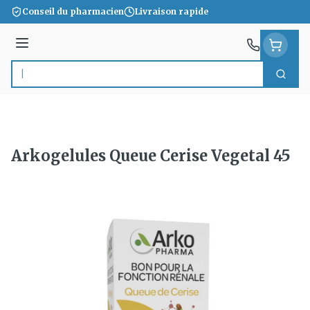
Aller au contenu
Conseil du pharmacien
Livraison rapide
Menu
Cherc
Rechercher
Arkogelules Queue Cerise Vegetal 45