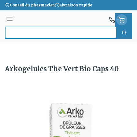
Aller au contenu
Conseil du pharmacien
Livraison rapide
Menu
Cherc
Rechercher
Arkogelules The Vert Bio Caps 40