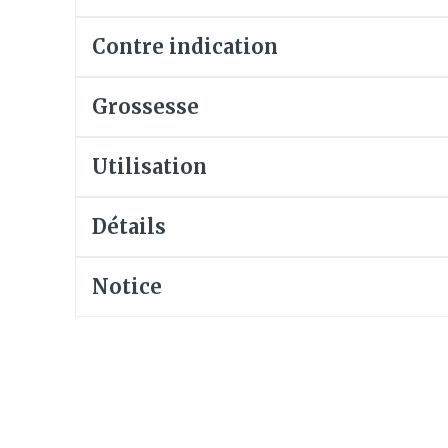
Soin intim
Ombres à paupières
Contre indication
Massage
Afficher plus
Masques chirurgique
Afficher pl
Grossesse
age
Compléments
Répulsifs 
Utilisation
nutritionnels
insectes
mentation
Détails
 - peau
Notice
Autobronzants
Rasage