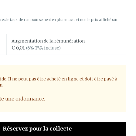
érapie
t oiseaux
Phytothérapie
Soins des plaies
us
Afficher plus
us
ez le taux de remboursement en pharmacie et non le prix affiché sur
soins
Tests de diagnostic
 stress
Puces et tiques
Gorge et bouche
Alcootest
Augmentation de la rémunération
Comprimés à sucer
Oreilles
thérapie -
Tensiomètre
€ 6,01
(6% TVA incluse)
uttes
Spray - solution
Bouche, gueule ou bec
d
aire
Bouchons d'oreilles
Test de cholestérol
ansements
Nettoyage des oreilles
Cardiofréquencemètre
s médicaux
l
Gouttes auriculaires
Afficher plus
. Il ne peut pas être acheté en ligne et doit être payé à
us
n.
ite une ordonnance.
Matériel paramédical
 coagulant
Hémorroïdes
mie
Respiration et oxygène
Réservez
pour la collecte
mie
Salle de bains