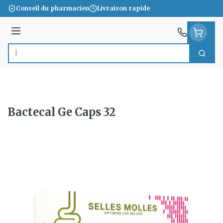
Aller au contenu
Conseil du pharmacien
Livraison rapide
Menu
Cherc
Rechercher
Bactecal Ge Caps 32