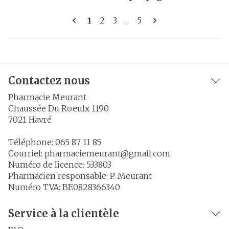
Pages
Vous lisez actuellement la page
Page
Page
Page
1
2
3
...
5
Contactez nous
Pharmacie Meurant
Chaussée Du Roeulx 1190
7021
Havré
Téléphone:
065 87 11 85
Courriel:
pharmaciemeurant@
gmail.com
Numéro de licence:
533803
Pharmacien responsable:
P. Meurant
Numéro TVA:
BE0828366340
Service à la clientèle