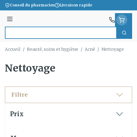
Aller au contenu
Conseil du pharmacien
Livraison rapide
Menu
Cherc
Rechercher
Accueil
/
Beauté, soins et hygiène
/
Acné
/
Nettoyage
Nettoyage
Filtre
Passer à la liste des produits
Prix
filter