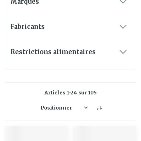
Marques
filter
Fabricants
filter
Restrictions alimentaires
filter
Articles
1
-
24
sur
105
Trier par: