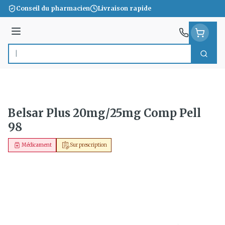
Aller au contenu
Conseil du pharmacien
Livraison rapide
Menu
Cherc
Rechercher
Belsar Plus 20mg/25mg Comp Pell
98
Médicament
Sur prescription