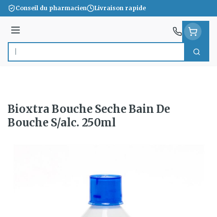
Aller au contenu
Conseil du pharmacien
Livraison rapide
Menu
Cherc
Rechercher
Bioxtra Bouche Seche Bain De
Bouche S/alc. 250ml