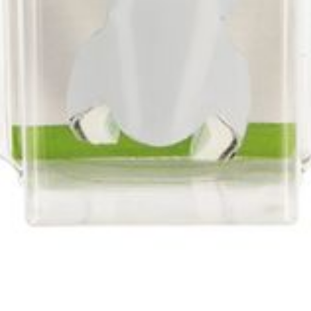
Autobronzants
Rasage