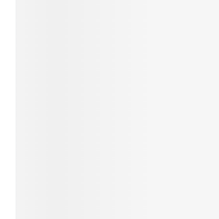
Cheveux
Piluliers et
accessoires
Soins du vis
Taches de pig
Peau sensible
irritée
Peau mixte
Peau terne
Afficher plus
Ronflement