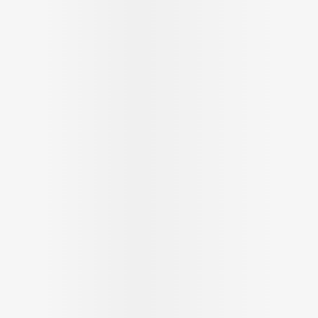
Soin intim
Ombres à paupières
Massage
Afficher plus
Masques chirurgique
Afficher pl
age
Compléments
Répulsifs 
nutritionnels
insectes
mentation
 - peau
Autobronzants
Rasage