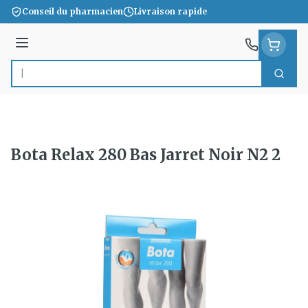
Aller au contenu
Conseil du pharmacien
Livraison rapide
Menu
Cherc
Rechercher
Bota Relax 280 Bas Jarret Noir N2 2