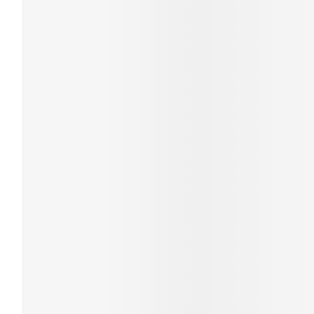
Cheveux
Piluliers et
accessoires
Soins du vis
Taches de pig
Peau sensible
irritée
Peau mixte
Peau terne
Afficher plus
Ronflement