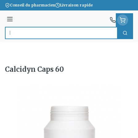
Aller au contenu
Conseil du pharmacien
Livraison rapide
Menu
Cherc
Rechercher
Calcidyn Caps 60