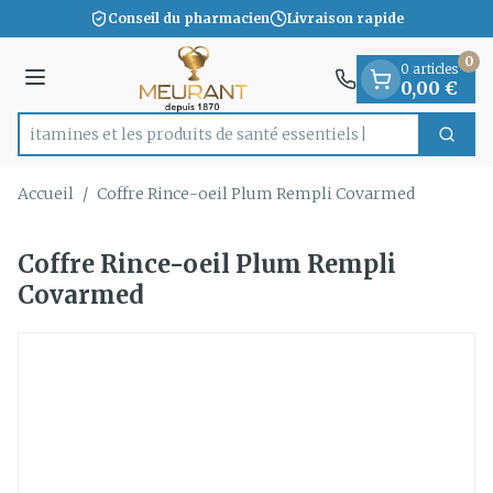
Diapositive 1 de 1
Aller au contenu
Conseil du pharmacien
Livraison rapide
0
0 articles
Menu
0,00 €
es vitamines et les produits de santé essentiels
Cherc
Rechercher
Accueil
/
Coffre Rince-oeil Plum Rempli Covarmed
Coffre Rince-oeil Plum Rempli
Covarmed