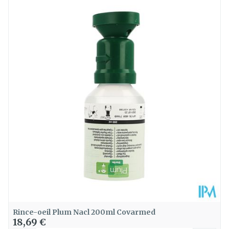
Longueur
300 mm
Profondeur
130 mm
Température ambiante (15°C -
Préservation
25°C)
Rince-oeil Plum Nacl 200ml Covarmed
18,69 €