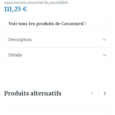
examinerons ensemble les possibilités.
111,25 €
Voir tous les produits de Covarmed
Description
Détails
CNK
3068152
Fabricants
Covarmed
Produits alternatifs
Marques
Covarmed
Largeur
230 mm
Il est possible de naviguer entre les éléments du carrouse
Appuyer sur pour sauter le carrousel
Appuyez sur cette touche pour accéder à la navigat