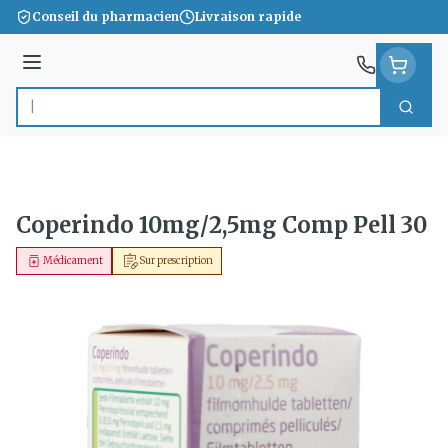
Aller au contenu
Conseil du pharmacien
Livraison rapide
Menu
Cherc
Rechercher
Coperindo 10mg/2,5mg Comp Pell 30
Médicament
Sur prescription