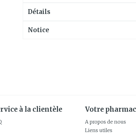
Soin intim
Ombres à paupières
Détails
Massage
Afficher plus
Masques chirurgique
Afficher pl
Notice
age
Compléments
Répulsifs 
nutritionnels
insectes
mentation
 - peau
rvice à la clientèle
Votre pharmac
Q
A propos de nous
Liens utiles
Autobronzants
Rasage