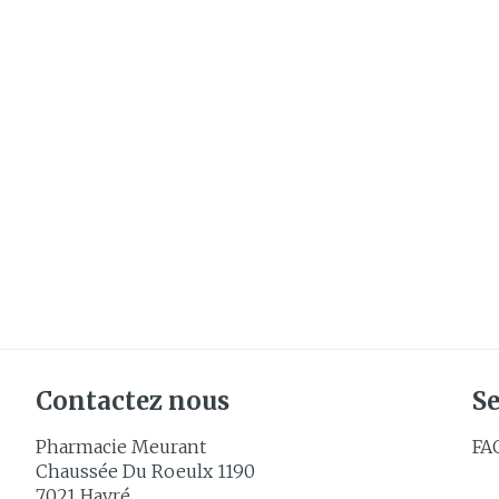
Cheveux
Piluliers et
accessoires
Soins du vis
Taches de pig
Peau sensible
irritée
Peau mixte
Peau terne
Contactez nous
Se
Afficher plus
Pharmacie Meurant
FA
Chaussée Du Roeulx 1190
7021
Havré
Ronflement