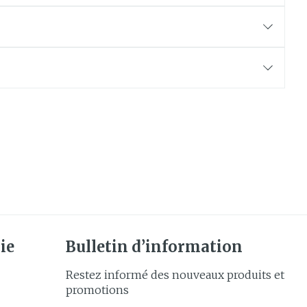
e
Eau micellaire
Yeux
us
Afficher plus
anti-
Senteur
ie
Bulletin d’information
Restez informé des nouveaux produits et
promotions
CBD