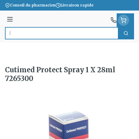
Aller au contenu
Conseil du pharmacien
Livraison rapide
Menu
Cherc
Rechercher
Cutimed Protect Spray 1 X 28ml
7265300