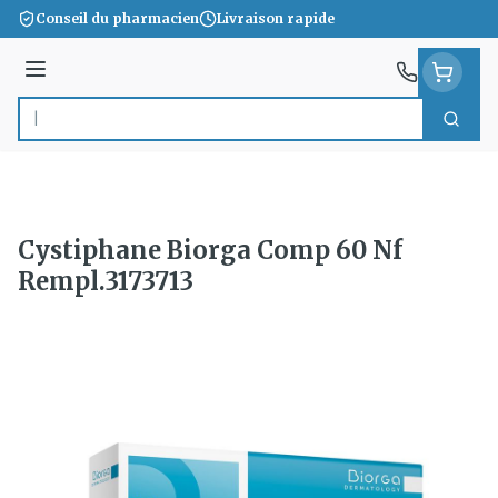
Aller au contenu
Conseil du pharmacien
Livraison rapide
Menu
Cherc
Rechercher
Cystiphane Biorga Comp 60 Nf
Rempl.3173713