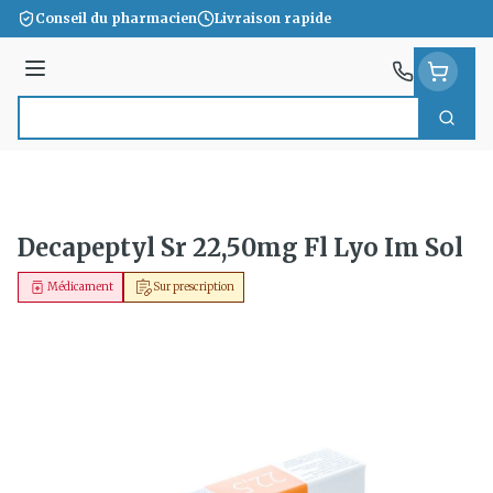
Aller au contenu
Conseil du pharmacien
Livraison rapide
Menu
Cherc
Rechercher
Decapeptyl Sr 22,50mg Fl Lyo Im Sol
Médicament
Sur prescription